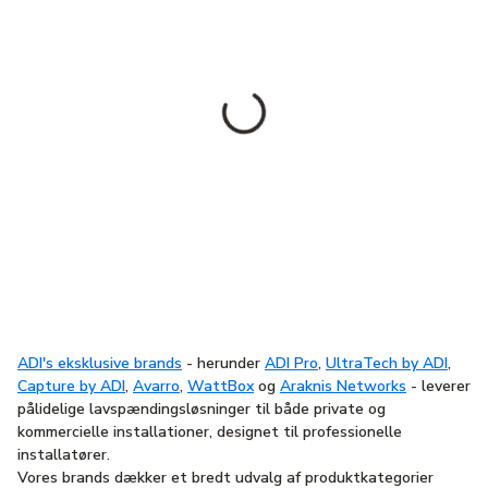
ADI's eksklusive brands
- herunder
ADI Pro
,
UltraTech by ADI
,
Capture by ADI
,
Avarro
,
WattBox
og
Araknis Networks
- leverer
pålidelige lavspændingsløsninger til både private og
kommercielle installationer, designet til professionelle
installatører.
Vores brands dækker et bredt udvalg af produktkategorier