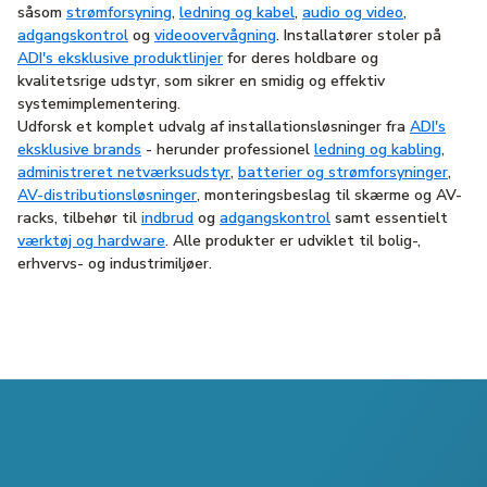
såsom
strømforsyning
,
ledning og kabel
,
audio og video
,
adgangskontrol
og
videoovervågning
. Installatører stoler på
ADI's eksklusive produktlinjer
for deres holdbare og
kvalitetsrige udstyr, som sikrer en smidig og effektiv
systemimplementering.
Udforsk et komplet udvalg af installationsløsninger fra
ADI's
eksklusive brands
- herunder professionel
ledning og kabling
,
administreret netværksudstyr
,
batterier og strømforsyninger
,
AV-distributionsløsninger
, monteringsbeslag til skærme og AV-
racks, tilbehør til
indbrud
og
adgangskontrol
samt essentielt
værktøj og hardware
. Alle produkter er udviklet til bolig-,
erhvervs- og industrimiljøer.