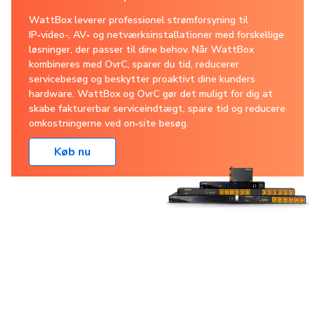
WattBox leverer professionel strømforsyning til
IP‑video-, AV‑ og netværksinstallationer med forskellige
løsninger, der passer til dine behov. Når WattBox
kombineres med OvrC, sparer du tid, reducerer
servicebesøg og beskytter proaktivt dine kunders
hardware. WattBox og OvrC gør det muligt for dig at
skabe fakturerbar serviceindtægt, spare tid og reducere
omkostningerne ved on‑site besøg.
Køb nu