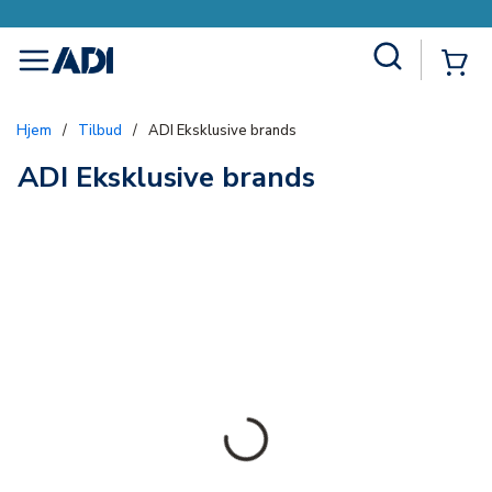
Site Search
{0
menu
Hjem
/
Tilbud
/
ADI Eksklusive brands
ADI Eksklusive brands