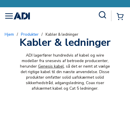
Site Search
{0
menu
Hjem
/
Produkter
/
Kabler & ledninger
Kabler & ledninger
ADI lagerfører hundredvis af kabel og wire
modeller fra snesevis af betroede producenter,
herunder
Genesis kabel
, så det er nemt at vælge
det rigtige kabel til din næste anvendelse. Disse
produkter omfatter solid uafskærmet solid
sikkerhedstråd, adgangsledning, Coax riser
afskærmet kabel og Cat 5 ledninger.