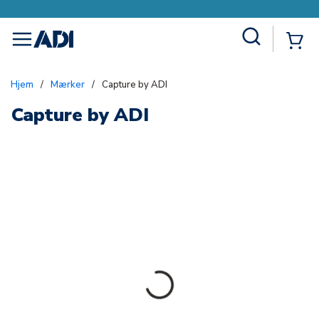
Site Search
{0
menu
Hjem
/
Mærker
/
Capture by ADI
Capture by ADI