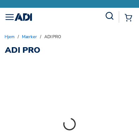
Site Search
{0
menu
Hjem
/
Mærker
/
ADI PRO
ADI PRO