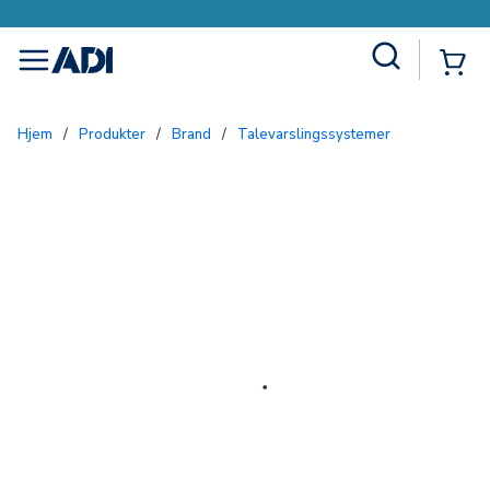
Site Search
{0
menu
Hjem
/
Produkter
/
Brand
/
Talevarslingssystemer