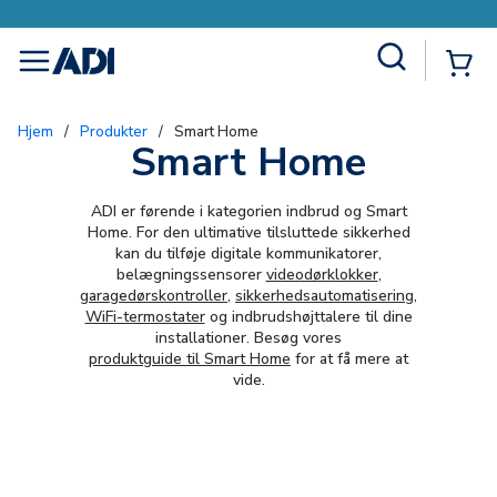
Site Search
{0
menu
Hjem
/
Produkter
/
Smart Home
Smart Home
ADI er førende i kategorien indbrud og Smart
Home. For den ultimative tilsluttede sikkerhed
kan du tilføje digitale kommunikatorer,
belægningssensorer
videodørklokker
,
garagedørskontroller
,
sikkerhedsautomatisering
,
WiFi-termostater
og indbrudshøjttalere til dine
installationer. Besøg vores
produktguide til Smart Home
for at få mere at
vide.