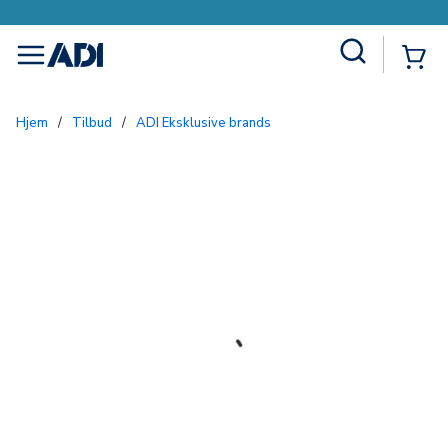
Site Search
{0
menu
Hjem
/
Tilbud
/
ADI Eksklusive brands