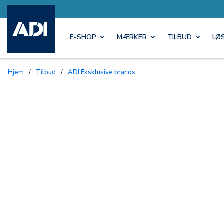
E-SHOP
MÆRKER
TILBUD
LØ
Hjem
/
Tilbud
/
ADI Eksklusive brands