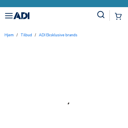
Site Search
{0
menu
Hjem
/
Tilbud
/
ADI Eksklusive brands