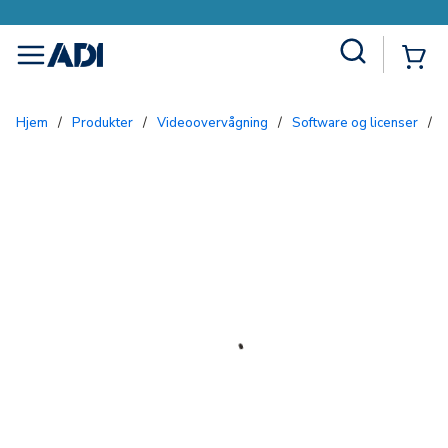
Site Search
{0
menu
Hjem
/
Produkter
/
Videoovervågning
/
Software og licenser
/