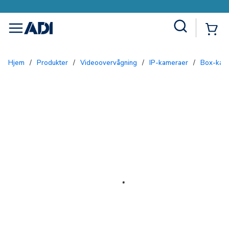
Site Search
{0
menu
Hjem
/
Produkter
/
Videoovervågning
/
IP-kameraer
/
Box-kam