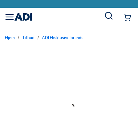
Site Search
{0
menu
Hjem
/
Tilbud
/
ADI Eksklusive brands