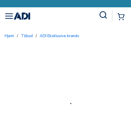
Site Search
{0
menu
Hjem
/
Tilbud
/
ADI Eksklusive brands