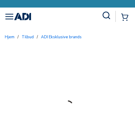
Site Search
{0
menu
Hjem
/
Tilbud
/
ADI Eksklusive brands