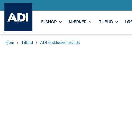
E-SHOP
MÆRKER
TILBUD
LØ
Hjem
/
Tilbud
/
ADI Eksklusive brands