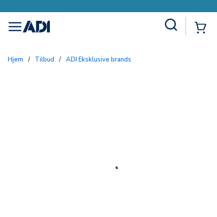
Site Search
{0
menu
Hjem
/
Tilbud
/
ADI Eksklusive brands