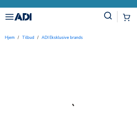
Site Search
{0
menu
Hjem
/
Tilbud
/
ADI Eksklusive brands