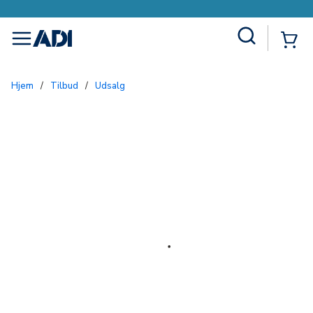
Site Search
{0
menu
Hjem
/
Tilbud
/
Udsalg