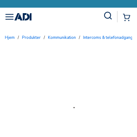
Site Search
{0
menu
Hjem
/
Produkter
/
Kommunikation
/
Intercoms & telefonadgang
/