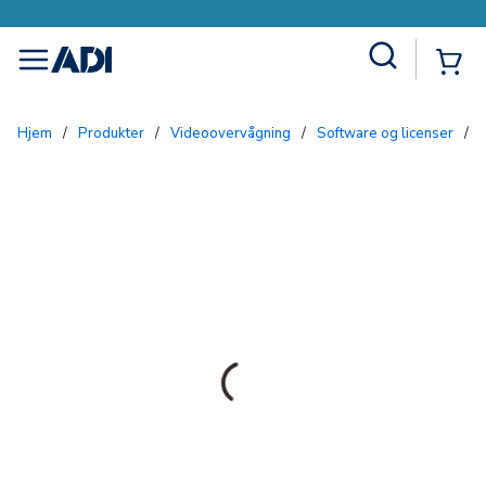
Site Search
{0
menu
Hjem
/
Produkter
/
Videoovervågning
/
Software og licenser
/