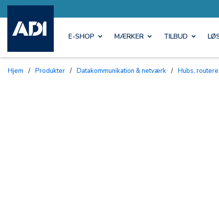
E-SHOP
MÆRKER
TILBUD
LØ
Hjem
/
Produkter
/
Datakommunikation & netværk
/
Hubs, router