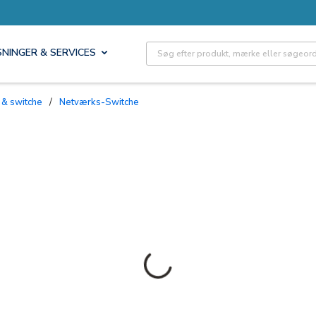
Site Search
SNINGER & SERVICES
e & switche
/
Netværks-Switche