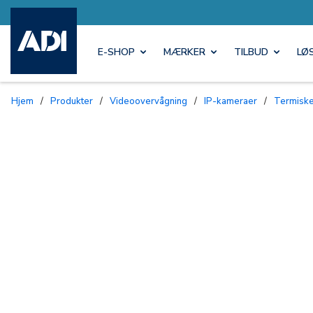
E-SHOP
MÆRKER
TILBUD
LØ
Hjem
/
Produkter
/
Videoovervågning
/
IP-kameraer
/
Termisk