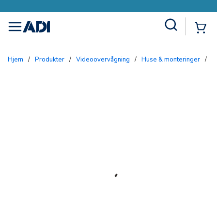
Site Search
{0
menu
Hjem
/
Produkter
/
Videoovervågning
/
Huse & monteringer
/