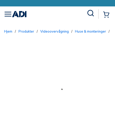
Site Search
{0
menu
Hjem
/
Produkter
/
Videoovervågning
/
Huse & monteringer
/