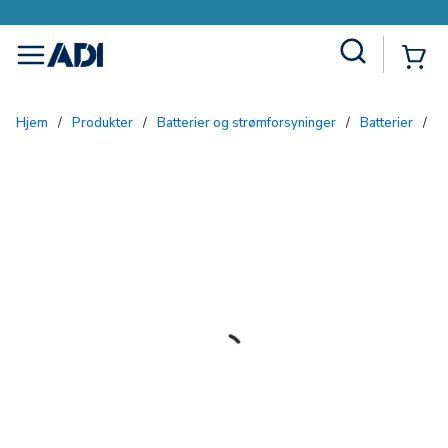
Site Search
{0
menu
Hjem
/
Produkter
/
Batterier og strømforsyninger
/
Batterier
/