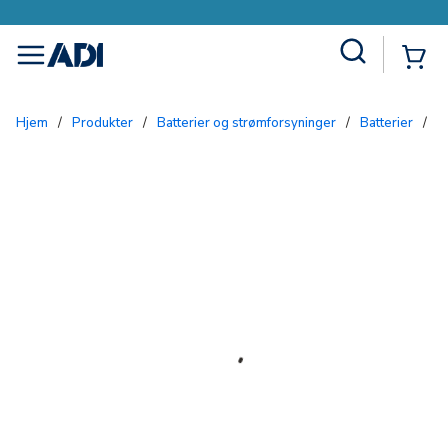
Site Search
{0
menu
Hjem
/
Produkter
/
Batterier og strømforsyninger
/
Batterier
/