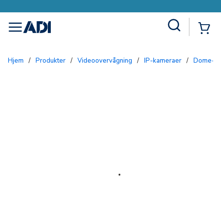
Site Search
{0
menu
Hjem
/
Produkter
/
Videoovervågning
/
IP-kameraer
/
Dome-k