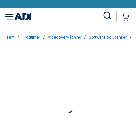
Site Search
{0
menu
Hjem
/
Produkter
/
Videoovervågning
/
Software og licenser
/