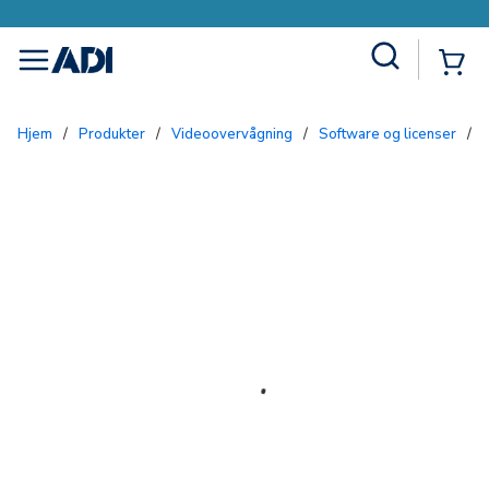
Site Search
{0
menu
Hjem
/
Produkter
/
Videoovervågning
/
Software og licenser
/