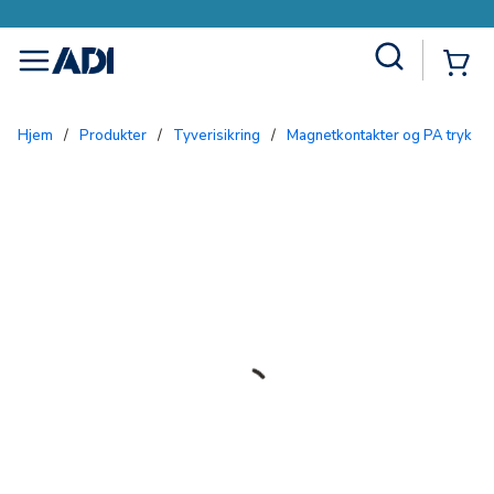
Site Search
{0
menu
Hjem
/
Produkter
/
Tyverisikring
/
Magnetkontakter og PA tryk
/