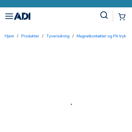
Site Search
{0
menu
Hjem
/
Produkter
/
Tyverisikring
/
Magnetkontakter og PA tryk
/