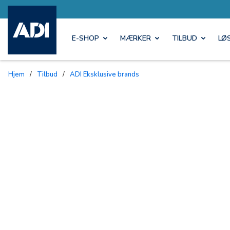
E-SHOP
MÆRKER
TILBUD
LØ
Hjem
/
Tilbud
/
ADI Eksklusive brands