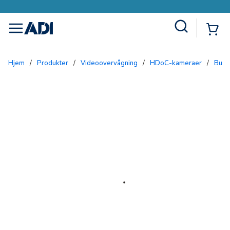
Site Search
{0
menu
Hjem
/
Produkter
/
Videoovervågning
/
HDoC-kameraer
/
Bul