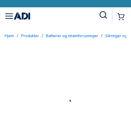
Site Search
{0
menu
Hjem
/
Produkter
/
Batterier og strømforsyninger
/
Sikringer og 