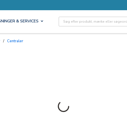
Site Search
SNINGER & SERVICES
r
/
Centraler