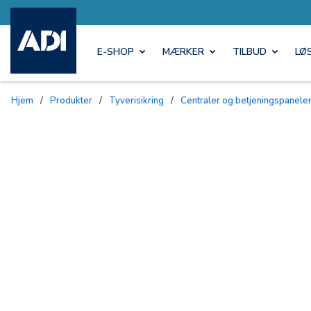
E-SHOP
MÆRKER
TILBUD
LØ
Hjem
/
Produkter
/
Tyverisikring
/
Centraler og betjeningspanele