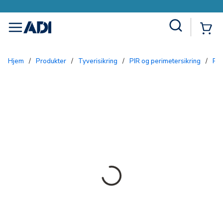
Site Search
{0
menu
Hjem
/
Produkter
/
Tyverisikring
/
PIR og perimetersikring
/
PI