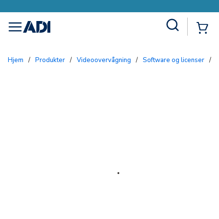
Site Search
{0
menu
Hjem
/
Produkter
/
Videoovervågning
/
Software og licenser
/