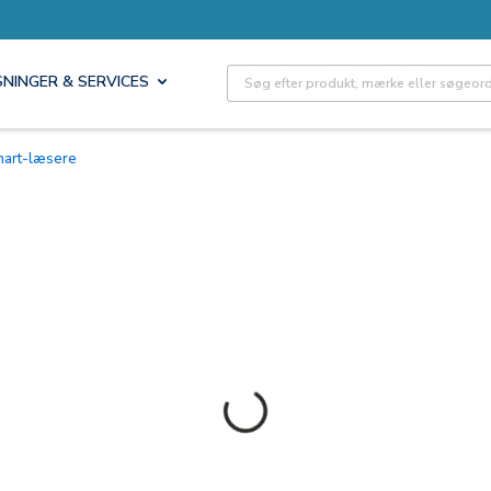
Site Search
SNINGER & SERVICES
mart-læsere