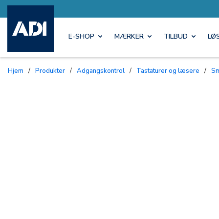
E-SHOP
MÆRKER
TILBUD
LØ
Hjem
/
Produkter
/
Adgangskontrol
/
Tastaturer og læsere
/
S