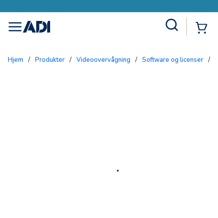
Site Search
{0
menu
Hjem
/
Produkter
/
Videoovervågning
/
Software og licenser
/