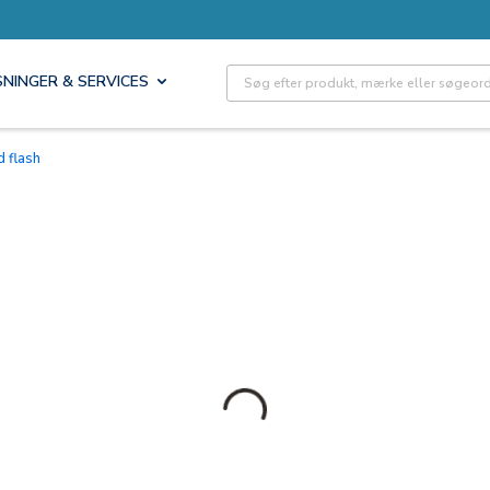
Site Search
SNINGER & SERVICES
d flash