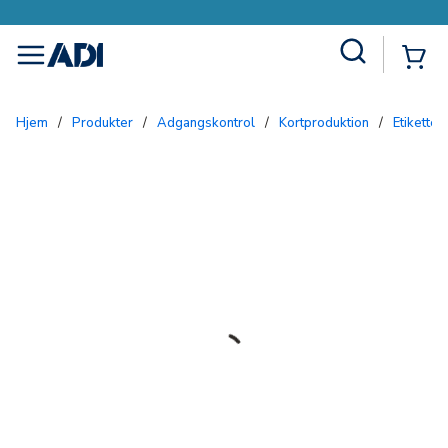
Site Search
{0
menu
Hjem
/
Produkter
/
Adgangskontrol
/
Kortproduktion
/
Etiketter