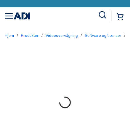
Site Search
{0
menu
Hjem
/
Produkter
/
Videoovervågning
/
Software og licenser
/