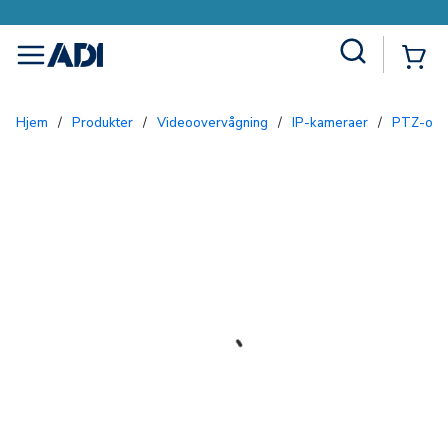
Site Search
{0
menu
Hjem
/
Produkter
/
Videoovervågning
/
IP-kameraer
/
PTZ-ov