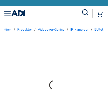
Site Search
{0
menu
Hjem
/
Produkter
/
Videoovervågning
/
IP-kameraer
/
Bullet-