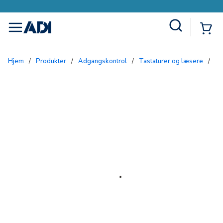
Site Search
{0
menu
Hjem
/
Produkter
/
Adgangskontrol
/
Tastaturer og læsere
/
P