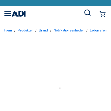
Site Search
{0
menu
Hjem
/
Produkter
/
Brand
/
Notifkationsenheder
/
lydgivere me