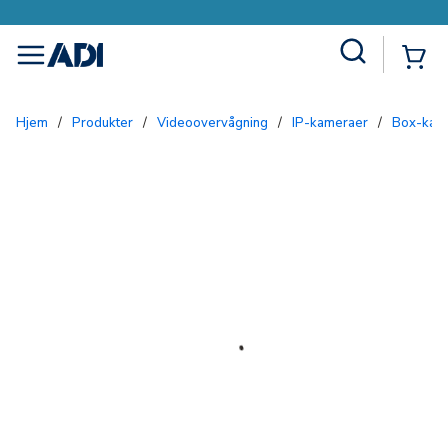
Site Search
{0
menu
Hjem
/
Produkter
/
Videoovervågning
/
IP-kameraer
/
Box-kam