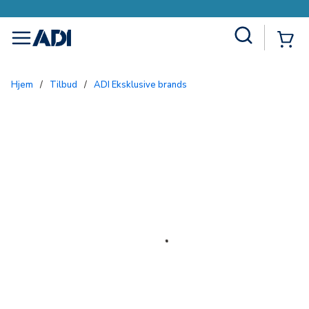
Site Search
{0
menu
Hjem
/
Tilbud
/
ADI Eksklusive brands