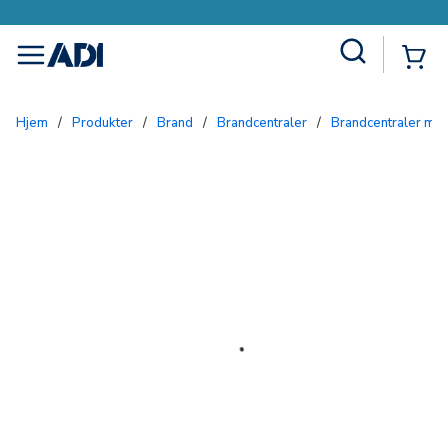
Site Search
{0
menu
Hjem
/
Produkter
/
Brand
/
Brandcentraler
/
Brandcentraler me